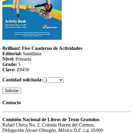
Brilliant! Five Cuaderno de Actividades
Editorial:
Santillana
Nivel:
Primaria
Grado:
5
Clave:
Z8450
Cantidad solicitada:
Solicitar
Contacto
Comisión Nacional de Libros de Texto Gratuitos
Rafael Checa No. 2, Colonia Huerta del Carmen,
Delegación Álvaro Obregón, México D.F. c.p. 01000