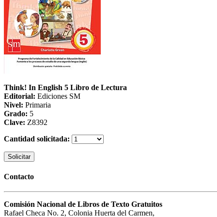
Think! In English 5 Libro de Lectura
Editorial:
Ediciones SM
Nivel:
Primaria
Grado:
5
Clave:
Z8392
Cantidad solicitada:
Solicitar
Contacto
Comisión Nacional de Libros de Texto Gratuitos
Rafael Checa No. 2, Colonia Huerta del Carmen,